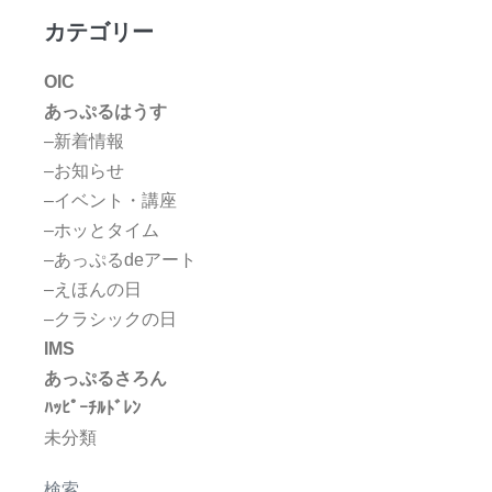
カテゴリー
OIC
あっぷるはうす
–新着情報
–お知らせ
–イベント・講座
–ホッとタイム
–あっぷるdeアート
–えほんの日
–クラシックの日
IMS
あっぷるさろん
ﾊｯﾋﾟｰﾁﾙﾄﾞﾚﾝ
未分類
検索