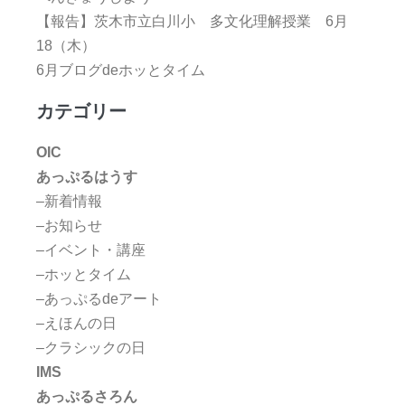
【報告】茨木市立白川小 多文化理解授業 6月
18（木）
6月ブログdeホッとタイム
カテゴリー
OIC
あっぷるはうす
–新着情報
–お知らせ
–イベント・講座
–ホッとタイム
–あっぷるdeアート
–えほんの日
–クラシックの日
IMS
あっぷるさろん