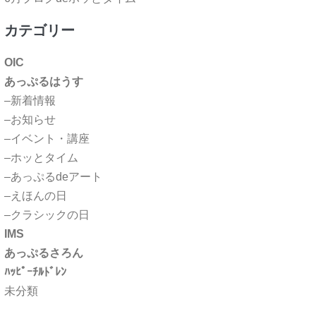
カテゴリー
OIC
あっぷるはうす
–新着情報
–お知らせ
–イベント・講座
–ホッとタイム
–あっぷるdeアート
–えほんの日
–クラシックの日
IMS
あっぷるさろん
ﾊｯﾋﾟｰﾁﾙﾄﾞﾚﾝ
未分類