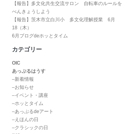
【報告】多文化共生交流サロン 自転車のルールを
べんきょうしよう
【報告】茨木市立白川小 多文化理解授業 6月
18（木）
6月ブログdeホッとタイム
カテゴリー
OIC
あっぷるはうす
–新着情報
–お知らせ
–イベント・講座
–ホッとタイム
–あっぷるdeアート
–えほんの日
–クラシックの日