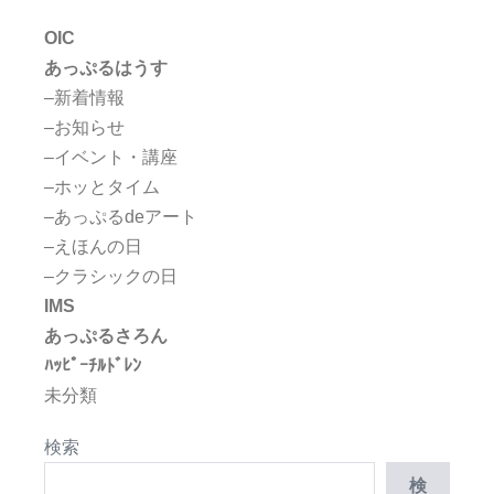
OIC
あっぷるはうす
–新着情報
–お知らせ
–イベント・講座
–ホッとタイム
–あっぷるdeアート
–えほんの日
–クラシックの日
IMS
あっぷるさろん
ﾊｯﾋﾟｰﾁﾙﾄﾞﾚﾝ
未分類
検索
検