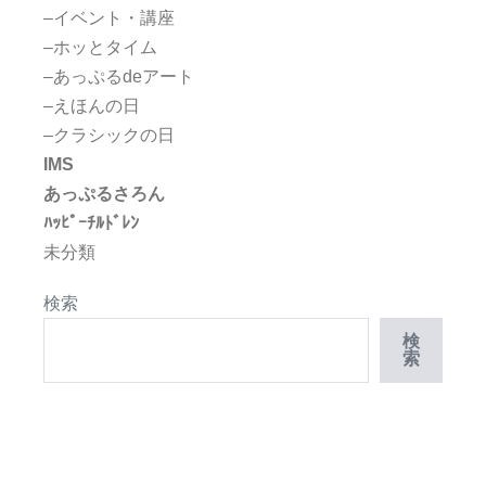
–イベント・講座
–ホッとタイム
–あっぷるdeアート
–えほんの日
–クラシックの日
IMS
あっぷるさろん
ﾊｯﾋﾟｰﾁﾙﾄﾞﾚﾝ
未分類
検索
検
索