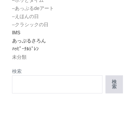
–ホッとタイム
–あっぷるdeアート
–えほんの日
–クラシックの日
IMS
あっぷるさろん
ﾊｯﾋﾟｰﾁﾙﾄﾞﾚﾝ
未分類
検索
検
索