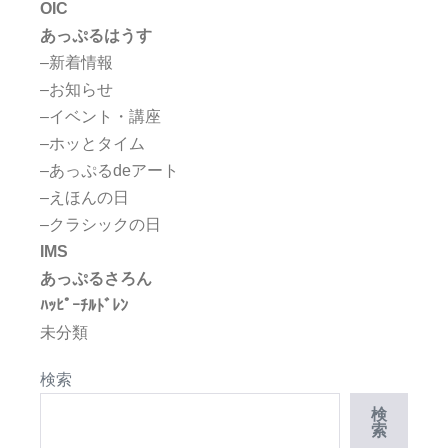
OIC
あっぷるはうす
–新着情報
–お知らせ
–イベント・講座
–ホッとタイム
–あっぷるdeアート
–えほんの日
–クラシックの日
IMS
あっぷるさろん
ﾊｯﾋﾟｰﾁﾙﾄﾞﾚﾝ
未分類
検索
検
索