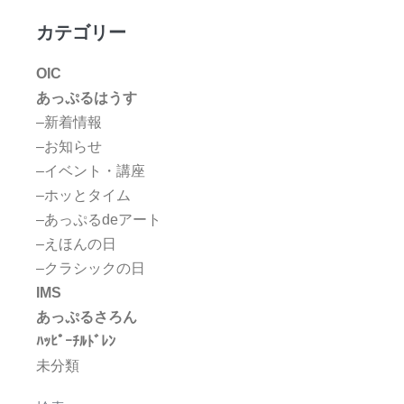
カテゴリー
OIC
あっぷるはうす
–新着情報
–お知らせ
–イベント・講座
–ホッとタイム
–あっぷるdeアート
–えほんの日
–クラシックの日
IMS
あっぷるさろん
ﾊｯﾋﾟｰﾁﾙﾄﾞﾚﾝ
未分類