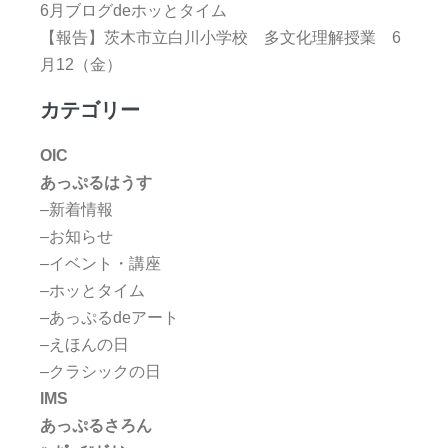
6月ブログdeホッとタイム
【報告】茨木市立白川小学校 多文化理解授業 6
月12（金）
カテゴリー
OIC
あっぷるはうす
–新着情報
–お知らせ
–イベント・講座
–ホッとタイム
–あっぷるdeアート
–えほんの日
–クラシックの日
IMS
あっぷるさろん