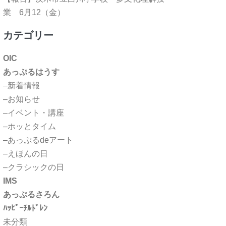
業 6月12（金）
カテゴリー
OIC
あっぷるはうす
–新着情報
–お知らせ
–イベント・講座
–ホッとタイム
–あっぷるdeアート
–えほんの日
–クラシックの日
IMS
あっぷるさろん
ﾊｯﾋﾟｰﾁﾙﾄﾞﾚﾝ
未分類