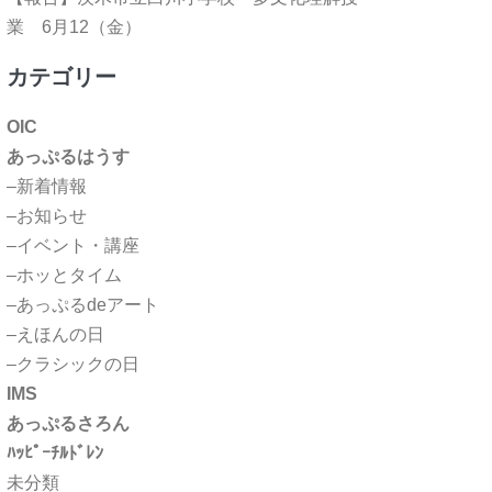
業 6月12（金）
カテゴリー
OIC
あっぷるはうす
–新着情報
–お知らせ
–イベント・講座
–ホッとタイム
–あっぷるdeアート
–えほんの日
–クラシックの日
IMS
あっぷるさろん
ﾊｯﾋﾟｰﾁﾙﾄﾞﾚﾝ
未分類