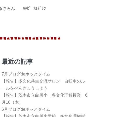
るさろん
ﾊｯﾋﾟｰﾁﾙﾄﾞﾚﾝ
最近の記事
7月ブログdeホッとタイム
【報告】多文化共生交流サロン 自転車のル
ールをべんきょうしよう
【報告】茨木市立白川小 多文化理解授業 6
月18（木）
6月ブログdeホッとタイム
【報告】茨木市立白川小学校 多文化理解授