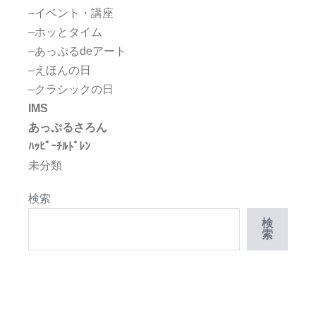
–イベント・講座
–ホッとタイム
–あっぷるdeアート
–えほんの日
–クラシックの日
IMS
あっぷるさろん
ﾊｯﾋﾟｰﾁﾙﾄﾞﾚﾝ
未分類
検索
検
索