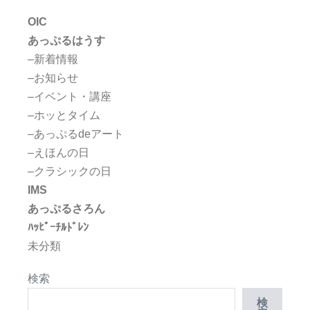
OIC
あっぷるはうす
–新着情報
–お知らせ
–イベント・講座
–ホッとタイム
–あっぷるdeアート
–えほんの日
–クラシックの日
IMS
あっぷるさろん
ﾊｯﾋﾟｰﾁﾙﾄﾞﾚﾝ
未分類
検索
検