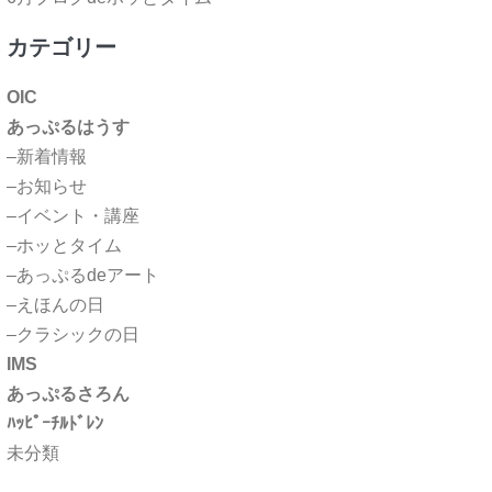
カテゴリー
OIC
あっぷるはうす
–新着情報
–お知らせ
–イベント・講座
–ホッとタイム
–あっぷるdeアート
–えほんの日
–クラシックの日
IMS
あっぷるさろん
ﾊｯﾋﾟｰﾁﾙﾄﾞﾚﾝ
未分類