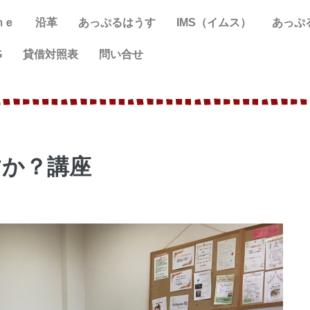
ｍｅ
沿革
あっぷるはうす
IMS（イムス）
あっぷ
G
貸借対照表
問い合せ
すか？講座