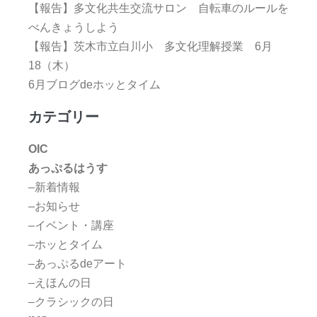
【報告】多文化共生交流サロン 自転車のルールを
べんきょうしよう
【報告】茨木市立白川小 多文化理解授業 6月
18（木）
6月ブログdeホッとタイム
カテゴリー
OIC
あっぷるはうす
–新着情報
–お知らせ
–イベント・講座
–ホッとタイム
–あっぷるdeアート
–えほんの日
–クラシックの日