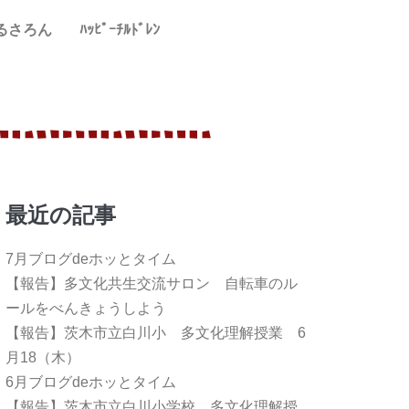
るさろん
ﾊｯﾋﾟｰﾁﾙﾄﾞﾚﾝ
最近の記事
7月ブログdeホッとタイム
【報告】多文化共生交流サロン 自転車のル
ールをべんきょうしよう
【報告】茨木市立白川小 多文化理解授業 6
月18（木）
6月ブログdeホッとタイム
【報告】茨木市立白川小学校 多文化理解授