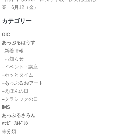
業 6月12（金）
カテゴリー
OIC
あっぷるはうす
–新着情報
–お知らせ
–イベント・講座
–ホッとタイム
–あっぷるdeアート
–えほんの日
–クラシックの日
IMS
あっぷるさろん
ﾊｯﾋﾟｰﾁﾙﾄﾞﾚﾝ
未分類