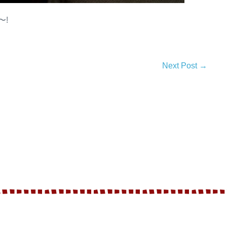
〜!
Next Post →