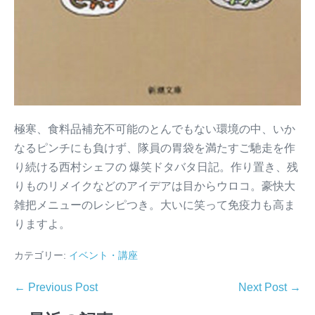
極寒、食料品補充不可能のとんでもない環境の中、いか
なるピンチにも負けず、隊員の胃袋を満たすご馳走を作
り続ける西村シェフの 爆笑ドタバタ日記。作り置き、残
りものリメイクなどのアイデアは目からウロコ。豪快大
雑把メニューのレシピつき。大いに笑って免疫力も高ま
りますよ。
カテゴリー:
イベント・講座
← Previous Post
Next Post →