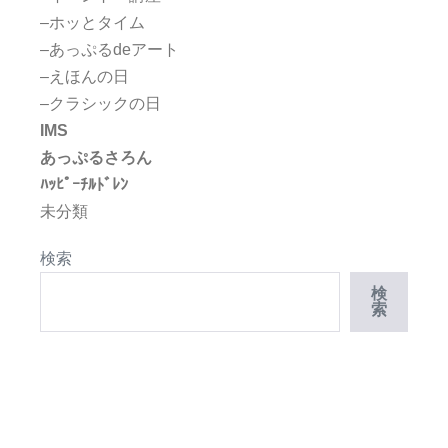
–ホッとタイム
–あっぷるdeアート
–えほんの日
–クラシックの日
IMS
あっぷるさろん
ﾊｯﾋﾟｰﾁﾙﾄﾞﾚﾝ
未分類
検索
検
索