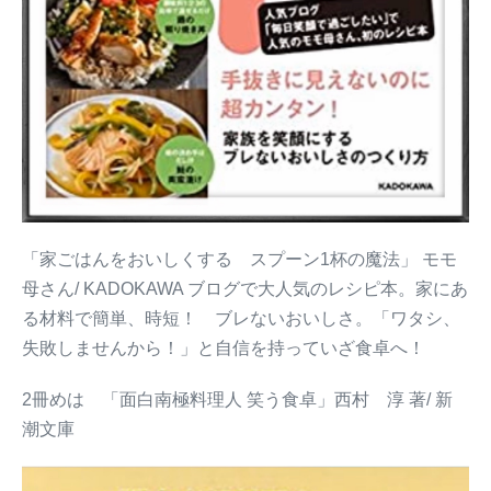
「家ごはんをおいしくする スプーン1杯の魔法」 モモ
母さん/ KADOKAWA ブログで大人気のレシピ本。家にあ
る材料で簡単、時短！ ブレないおいしさ。「ワタシ、
失敗しませんから！」と自信を持っていざ食卓へ！
2冊めは 「面白南極料理人 笑う食卓」西村 淳 著/ 新
潮文庫