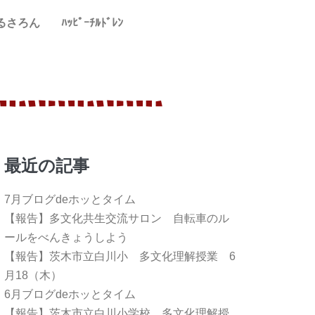
るさろん
ﾊｯﾋﾟｰﾁﾙﾄﾞﾚﾝ
最近の記事
7月ブログdeホッとタイム
【報告】多文化共生交流サロン 自転車のル
ールをべんきょうしよう
【報告】茨木市立白川小 多文化理解授業 6
月18（木）
6月ブログdeホッとタイム
【報告】茨木市立白川小学校 多文化理解授