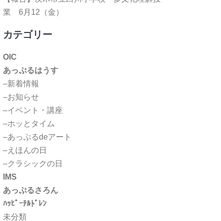
業 6月12（金）
カテゴリー
OIC
あっぷるはうす
–新着情報
–お知らせ
–イベント・講座
–ホッとタイム
–あっぷるdeアート
–えほんの日
–クラシックの日
IMS
あっぷるさろん
ﾊｯﾋﾟｰﾁﾙﾄﾞﾚﾝ
未分類