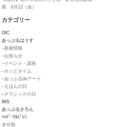
業 6月12（金）
カテゴリー
OIC
あっぷるはうす
–新着情報
–お知らせ
–イベント・講座
–ホッとタイム
–あっぷるdeアート
–えほんの日
–クラシックの日
IMS
あっぷるさろん
ﾊｯﾋﾟｰﾁﾙﾄﾞﾚﾝ
未分類