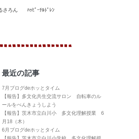
るさろん
ﾊｯﾋﾟｰﾁﾙﾄﾞﾚﾝ
最近の記事
7月ブログdeホッとタイム
【報告】多文化共生交流サロン 自転車のル
ールをべんきょうしよう
【報告】茨木市立白川小 多文化理解授業 6
月18（木）
6月ブログdeホッとタイム
【報告】茨木市立白川小学校 多文化理解授