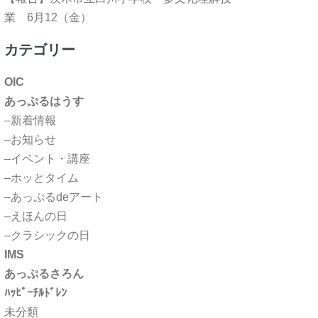
業 6月12（金）
カテゴリー
OIC
あっぷるはうす
–新着情報
–お知らせ
–イベント・講座
–ホッとタイム
–あっぷるdeアート
–えほんの日
–クラシックの日
IMS
あっぷるさろん
ﾊｯﾋﾟｰﾁﾙﾄﾞﾚﾝ
未分類