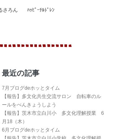
るさろん
ﾊｯﾋﾟｰﾁﾙﾄﾞﾚﾝ
最近の記事
7月ブログdeホッとタイム
【報告】多文化共生交流サロン 自転車のル
ールをべんきょうしよう
【報告】茨木市立白川小 多文化理解授業 6
月18（木）
6月ブログdeホッとタイム
【報告】茨木市立白川小学校 多文化理解授