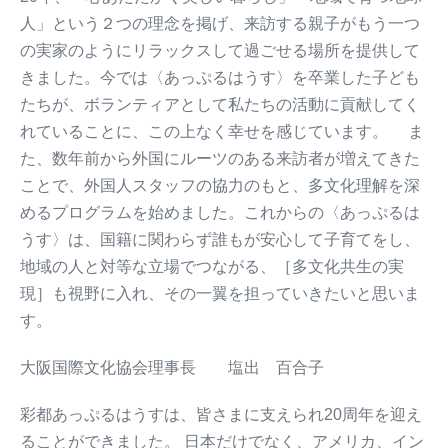
人」という２つの理念を掲げ、来訪する親子がもう一つ
の実家のようにリラックスして過ごせる場所を提供して
きました。今では〈あっぷるはうす〉を卒業した子ども
たちが、ボランティアとして私たちの活動に貢献してく
れていることに、この上なく幸せを感じています。 ま
た、数年前から外国にルーツのある来訪者が増えてきた
ことで、外国人スタッフの協力のもと、多文化理解を深
めるプログラムを始めました。これからの〈あっぷるは
うす〉は、国籍に関わらず誰もが安心して子育てをし、
地域の人と対等な立場でつながる、［多文化共生の実
現］も視野に入れ、その一翼を担っていきたいと思いま
す。
大阪国際文化協会理事長 塩出 百合子
彩都あっぷるはうすは、皆さまに支えられ20周年を迎え
ることができました。 日本だけでなく、アメリカ、イン