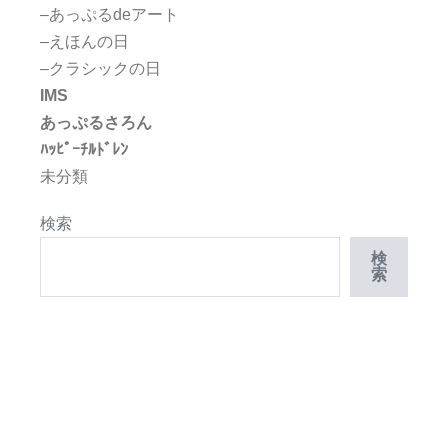
–あっぷるdeアート
–えほんの日
–クラシックの日
IMS
あっぷるさろん
ﾊｯﾋﾟｰﾁﾙﾄﾞﾚﾝ
未分類
検索
検
索